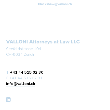
blackshaw@valloni.ch
Seefeldstrasse 104
CH-8034 Zürich
T
+41 44 515 02 30
F +41 44 515 02 31
info@valloni.ch